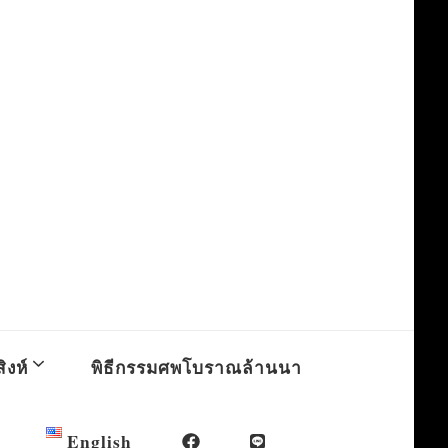
ิงห์
พิธีกรรมศพโบราณล้านนา
English