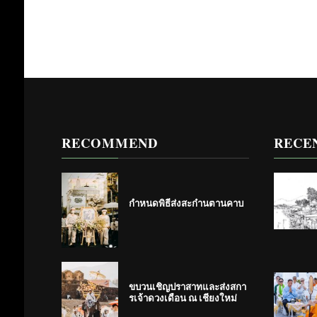
RECOMMEND
RECE
กำหนดพิธีส่งสะก๋านตานคาบ
ขบวนเชิญปราสาทและส่งสกา
รเจ้าดวงเดือน ณ เชียงใหม่