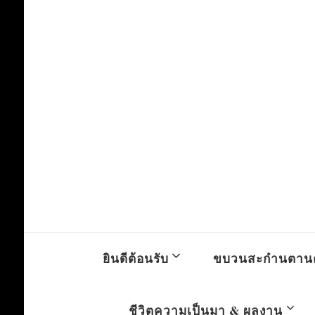
ยินดีต้อนรับ
ขบวนสะก๋านตาน
ชีวิตความเป็นมา & ผลงาน