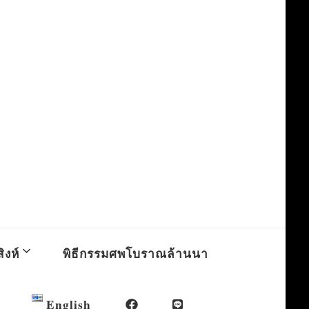
ิงห์
พิธีกรรมศพโบราณล้านนา
English