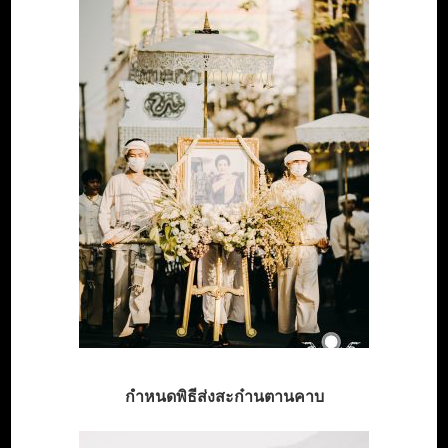
กำหนดพิธีส่งสะก๋านตานคาบ