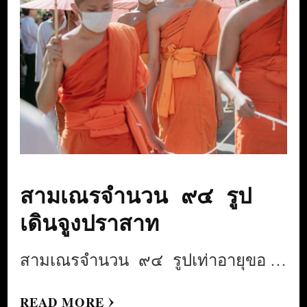
สามเณรจำนวน ๙๔ รูป
เดินจูงปราสาท
สามเณรจำนวน ๙๔ รูปเท่าอายุขอ …
READ MORE