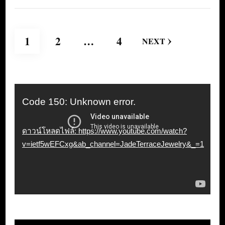
แนะแนว
PAGE
PAGE
PAGE
1
2
…
4
NEXT
เรื่อง
ตัว
Code 150: Unknown error.
เล่น
ดาวน์โหลดไฟล์: https://www.youtube.com/watch?
ไฟล์
v=ietf5wEFCxg&ab_channel=JadeTerraceJewelry&_=1
วิดีโอ