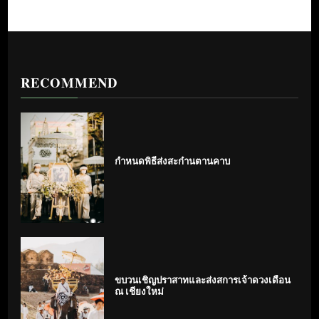
RECOMMEND
กำหนดพิธีส่งสะก๋านตานคาบ
ขบวนเชิญปราสาทและส่งสการเจ้าดวงเดือน
ณ เชียงใหม่