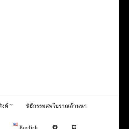
ิงห์
พิธีกรรมศพโบราณล้านนา
English