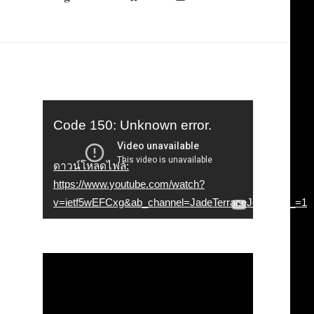
ตัว
Code 150: Unknown error.
เล่น
ดาวน์โหลดไฟล์:
ไฟล์
https://www.youtube.com/watch?
วิดีโอ
v=ietf5wEFCxg&ab_channel=JadeTerraceJewelry&_=1
ตัว
เล่น