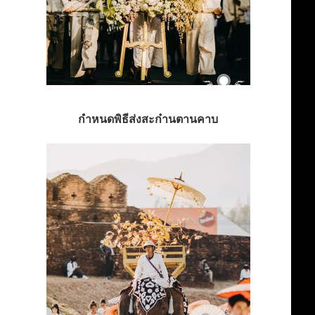
กำหนดพิธีส่งสะก๋านตานคาบ