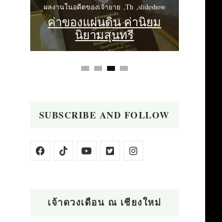
h
ผลงานในอดีตของเจ้ายาย
Th
slideshow
ผลงานในอ
แผ่น
ค่าของแผ่นดิน ค่านิยม
ครั้งอ
นิยามสุนทรี
SUBSCRIBE AND FOLLOW
เจ้าดวงเดือน ณ เชียงใหม่