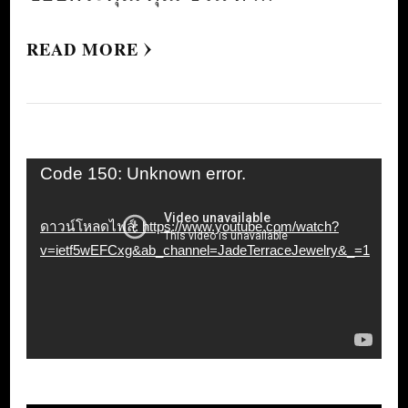
READ MORE
ตัว
Code 150: Unknown error.
เล่น
ดาวน์โหลดไฟล์: https://www.youtube.com/watch?
ไฟล์
v=ietf5wEFCxg&ab_channel=JadeTerraceJewelry&_=1
วิดีโอ