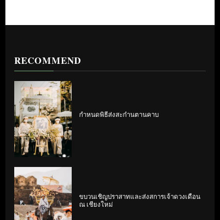
RECOMMEND
กำหนดพิธีส่งสะก๋านตานคาบ
ขบวนเชิญปราสาทและส่งสการเจ้าดวงเดือน
ณ เชียงใหม่