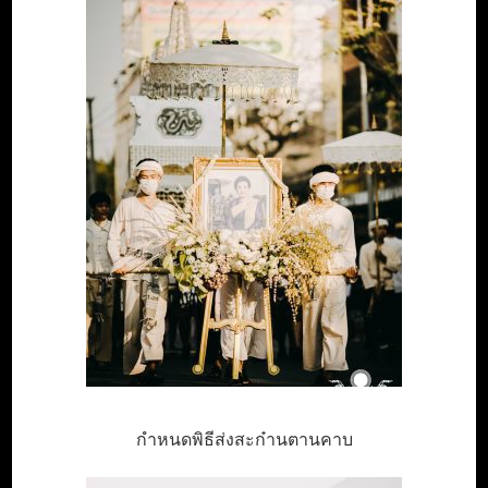
กำหนดพิธีส่งสะก๋านตานคาบ