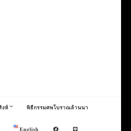
ิงห์
พิธีกรรมศพโบราณล้านนา
English