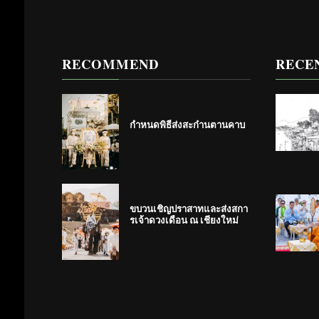
RECOMMEND
RECE
กำหนดพิธีส่งสะก๋านตานคาบ
ขบวนเชิญปราสาทและส่งสกา
รเจ้าดวงเดือน ณ เชียงใหม่