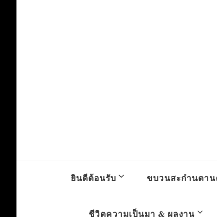
ยินดีต้อนรับ
ขบวนสะก๋านตาน
ชีวิตความเป็นมา & ผลงาน