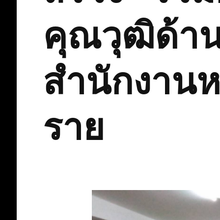
คุณวุฒิด้
สำนักงานห
ราย