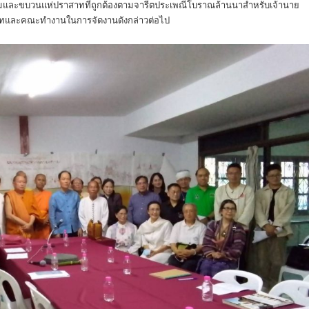
รรมและขบวนแห่ปราสาทที่ถูกต้องตามจารีตประเพณีโบราณล้านนาสำหรับเจ้านาย
ายาทและคณะทำงานในการจัดงานดังกล่าวต่อไป