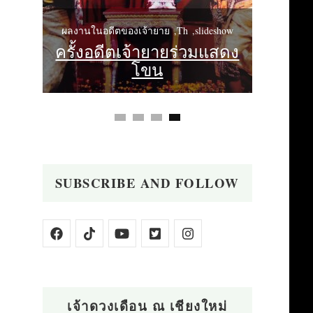
ผลงานในอ
เจ้าดว
deshow
ผลงานในอดีตของเจ้ายาย
Th
slideshow
ิยม
ครั้งอดีตเจ้ายายร่วมแสดง
กั
โขน
คร
SUBSCRIBE AND FOLLOW
เจ้าดวงเดือน ณ เชียงใหม่