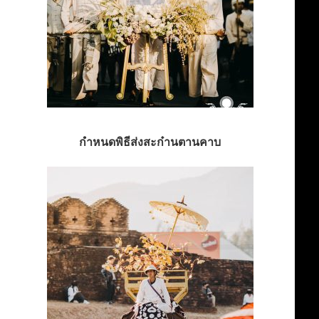
กำหนดพิธีส่งสะก๋านตานคาบ