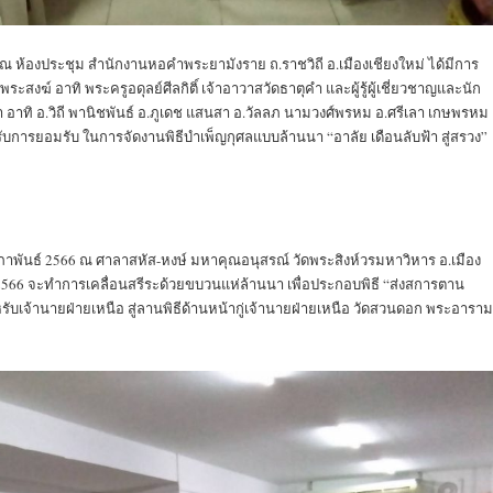
นในอดีตของเจ้ายาย
Th
ผลงานในอดีตของเจ้ายาย
Th
sli
น. ณ ห้องประชุม สำนักงานหอคำพระยามังราย ถ.ราชวิถี อ.เมืองเชียงใหม่ ได้มีการ
้นแบบ “ค่าของแผ่น
ค่าของแผ่นดิน ค่าน
ะสงฆ์ อาทิ พระครูอดุลย์ศีลกิติ์ เจ้าอาวาสวัดธาตุคำ และผู้รู้ผู้เชี่ยวชาญและนัก
ดิน”
นิยามสุนทรี
 อาทิ อ.วิถี พานิชพันธ์ อ.ภูเดช แสนสา อ.วัลลภ นามวงศ์พรหม อ.ศรีเลา เกษพรหม
รับการยอมรับ ในการจัดงานพิธีบำเพ็ญกุศลแบบล้านนา “อาลัย เดือนลับฟ้า สู่สรวง”
กุมภาพันธ์ 2566 ณ ศาลาสหัส-หงษ์ มหาคุณอนุสรณ์ วัดพระสิงห์วรมหาวิหาร อ.เมือง
ธ์ 2566 จะทำการเคลื่อนสรีระด้วยขบวนแห่ล้านนา เพื่อประกอบพิธี “ส่งสการตาน
จ้านายฝ่ายเหนือ สู่ลานพิธีด้านหน้ากู่เจ้านายฝ่ายเหนือ วัดสวนดอก พระอาราม