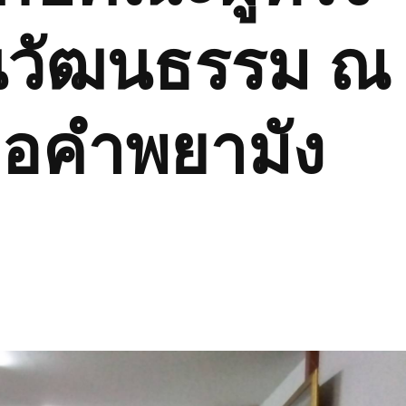
านวัฒนธรรม ณ
อคำพยามัง