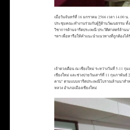
ผลงานในอดีตของเจ้ายาย
Th
slideshow
เจ้าดวงเดือน ณ เชียงใหม่
eshow
ผลงา
เมื่อวันจันทร์ที่ 16 มกราคม 2566 เวลา 14.00 
แสดง
กับ สมาคมวางแผน
บุคคลต
ประชุมคณะทำงานร่วมกับผู้รู้ด้านวัฒนธรรม ทั้งพร
ครอบครัว (สวท.)
วิชาการด้านจารีตประเพณี ประวัติศาสตร์ล้านนา
ฯลฯ เพื่อหารือให้คำแนะนำแนวทางที่ถูกต้องได้
เจ้าดวงเดือน ณ เชียงใหม่ ระหว่างวันที่ 5-11 
เชียงใหม่ และช่วงบ่ายวันเสาร์ที่ 11 กุมภาพัน
คาบ” ตามแบบจารีตประเพณีโบราณล้านนาสำหรับเ
หลวง อำเภอเมืองเชียงใหม่