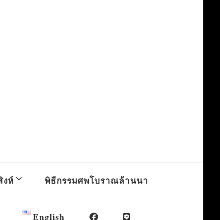
ิงห์
พิธีกรรมศพโบราณล้านนา
English