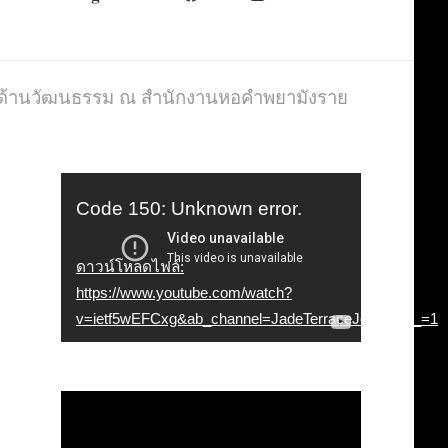
ุฒิด้านวัฒนธรรม ณ สำนักงานหอคำพยามังราย
ตัว
Code 150: Unknown error.
เล่น
ดาวน์โหลดไฟล์:
ไฟล์
https://www.youtube.com/watch?
วิดีโอ
v=ietf5wEFCxg&ab_channel=JadeTerraceJewelry&_=1
ตัว